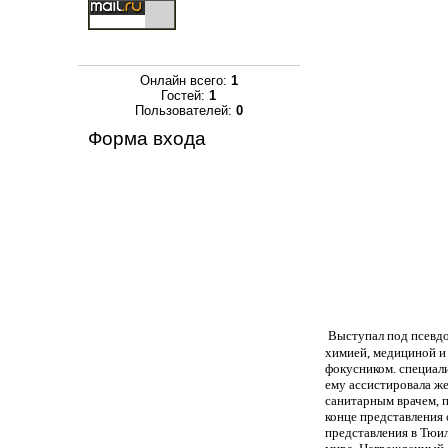
Онлайн всего:
1
Гостей:
1
Пользователей:
0
Форма входа
Выступал под псев
химией, медициной и
фокусником. специали
ему ассистировала же
санитарным врачем, п
конце представления 
представления в Тюил