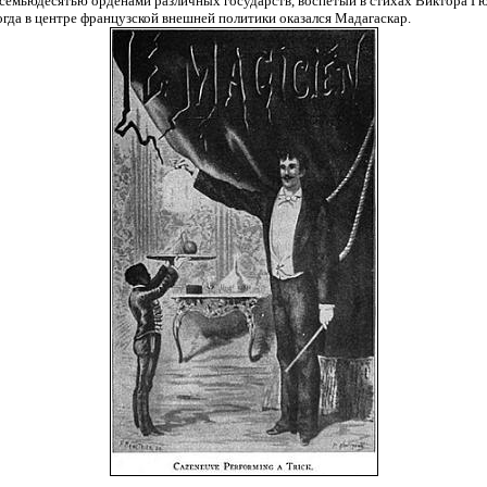
семьюдесятью орденами различных государств, воспетый в стихах Виктора Гюг
когда в центре французской внешней политики оказался Мадагаскар.