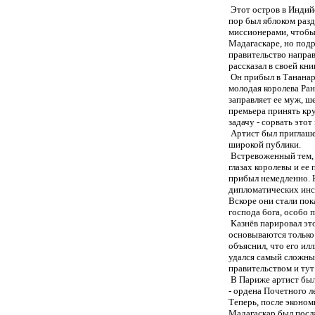
Этот остров в Индий
пор был яблоком раз
миссионерами, чтобы
Мадагаскаре, но подр
правительство напра
рассказал в своей кн
Он прибыл в Тананари
молодая королева Ра
заправляет ее муж, ш
премьера принять кру
задачу - сорвать этот 
Артист был приглашен
широкой публики.
Встревоженный тем, 
глазах королевы и ее
прибыл немедленно. Н
дипломатических инс
Вскоре они стали по
господа бога, особо 
Казнёв парировал это
основываются только 
объяснил, что его ил
удался самый сложный
правительством и тут
В Париже артист был
- ордена Почетного л
Теперь, после эконом
Мадагаскар был посл