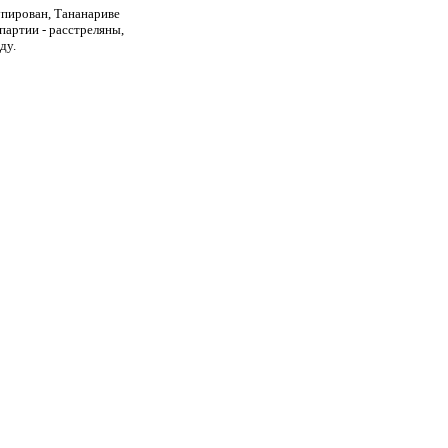
упирован, Тананариве
партии - расстреляны,
ду.