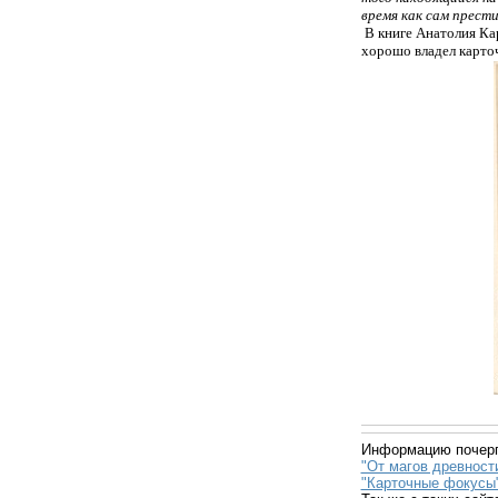
время как сам прест
В книге Анатолия Ка
хорошо владел карто
Информацию почерп
"От магов древност
"Карточные фокусы