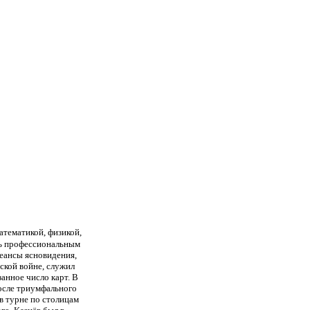
атематикой, физикой,
ть профессиональным
сеансы ясновидения,
ской войне, служил
занное число карт. В
после триумфального
в турне по столицам