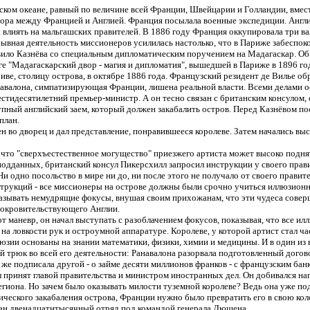
ском океане, равный по величине всей Франции, Швейцарии и Голландии, вмест
дора между Францией и Англией. Франция посылала военные экспедиции. Англи
 влиять на мальгашских правителей. В 1886 году Франция оккупировала три в
ывная деятельность миссионеров усилилась настолько, что в Париже забеспоко
вило Казнёва со специальным дипломатическим поручением на Мадагаскар. Об
иге "Мадагаскарский двор - магия и дипломатия", вышедшей в Париже в 1896 го
ве, столицу острова, в октябре 1886 года. Французский резидент де Вилье об
навалона, симпатизирующая Франции, лишена реальной власти. Всеми делами о
естидесятилетний премьер-министр. А он тесно связан с британским консулом
пный английский заем, который должен закабалить остров. Перед Казнёвом по
план.
 во дворец и дал представление, понравившееся королеве. Затем начались вы
что "сверхъестественное могущество" приезжего артиста может высоко подня
 подданных, британский консул Пикерсхилл запросил инструкции у своего прави
и одно посольство в мире ни до, ни после этого не получало от своего прави
трукций - все миссионеры на острове должны были срочно учиться иллюзионн
казывать немудрящие фокусы, внушая своим прихожанам, что эти чудеса совер
покровительствующего Англии.
т маневр, он начал выступать с разоблачением фокусов, показывая, что все и
на ловкости рук и остроумной аппаратуре. Королеве, у которой артист стал ча
люзии основаны на знании математики, физики, химии и медицины. И в один из
 трюк во всей его деятельности: Ранавалона разорвала подготовленный догов
 же подписала другой - о займе десяти миллионов франков - с французским бан
 принят главой правительства и министром иностранных дел. Он добивался на
егиона. Но зачем было оказывать милости туземной королеве? Ведь она уже по
ического закабаления острова, Франции нужно было превратить его в свою кол
ан двенадцатитысячный отряд под командой генерала Дюшена.