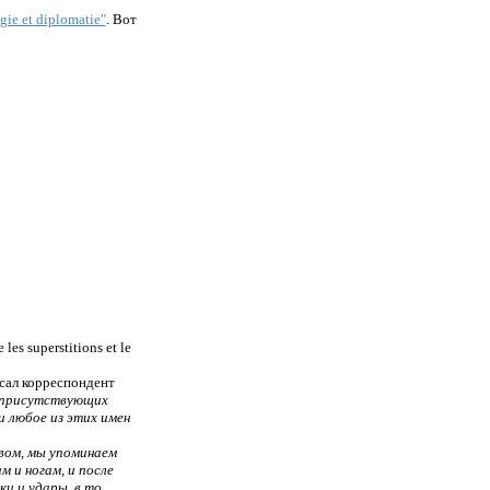
gie et diplomatie"
. Вот
 les superstitions et le
сал корреспондент
т присутствующих
и любое из этих имен
вом, мы упоминаем
м и ногам, и после
ки и удары, в то