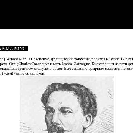
АР-МАРИУС
в (Bernard Marius Cazeneuve)
французский фокусник, родился в Тулузе 12 октя
преля. Отец
Charles Cazeneuve и мать
Jeanne Gaizaigne.
Был старшим из пяти де
ональным артистом стал уже в 15 лет. Был самым популярным иллюзионистом 
(Гуден) удалился на покой.