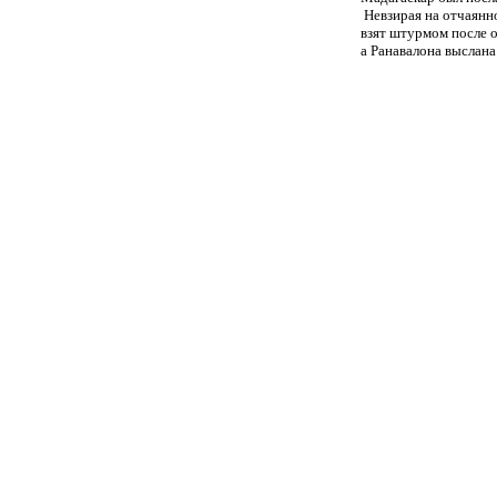
Невзирая на отчаянно
взят штурмом после о
а Ранавалона выслана 