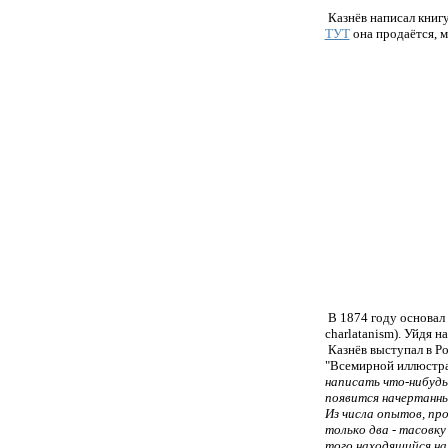
Казнёв написал книгу
ТУТ
она продаётся, м
В 1874 году основал 
charlatanism).
Уйдя на
Казнёв выступал в Р
"Всемирной иллюстра
написать что-нибудь
появится начертанным
Из числа опытов, п
только два - тасовку
того находящийся на 