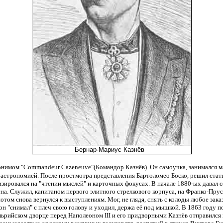
Бернар-Мариус Казнёв
донимом
"Commandeur Cazeneuve"(Командор Казнёв)
. Он самоучка, занимался м
 астрономией. После простмотра представления Бартоломео Боско, решил ста
зировался на "чтении мыслей" и карточных фокусах. В начале 1880-ых давал 
на. Служил, капитаном первого элитного стрелкового корпуса, на Франко-Прус
отом снова вернулся к выступлениям. Мог, не глядя, снять с колоды любое зака
он "снимал" с плеч свою голову и уходил, держа её под мышкой. В 1863 году 
ьрийском дворце перед Наполеоном III и его придворными Казнёв отправился 