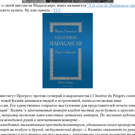
 о своей миссии на Мадагаскаре, книга называется
"
À la cour de Madagascar, ma
ожете купить. Ну или скачать -
ТУТ
.
институт Прогресс против суеверий и шарлатанства (
l' Institut du Progrès contre
 покой Казнёв занимался наукой и астрономией, написал несколько книг.
оссии.
Его единственное открытое выступление для представителей печати опи
ции". Казнёв "
в запечатанный конверт кладет чистый лист бумаги и проси
, например несколько имен известных латинских авторов. По желанию публик
 невидимой рукой в запечатанном конверте...
роизведенных талантливым престидижитатором, удивившим своим проворст
 карт на воздухе и другой, медиумический фокус: г. Казнёва связывают по рука
некотором расстоянии от него человек с завязанными глазами получает толч