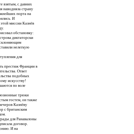
е взятым, с давних
я наводняла страну
ажнейших порта на
ились. И
 этой миссии Казнёв
ду.
рисовал обстановку:
строва диктаторски
, склоняющим
ставили нелегкую
ступления для
ть престиж Франции в
тельства. Ответ
тельства подобных
ому искусству!
шаются по воле
ллюзионные трюки
стым гостем, он также
 вечеров Казнёву
ор с британским
ком.
грады для Ранавалоны
дписала договор.
онию. И на