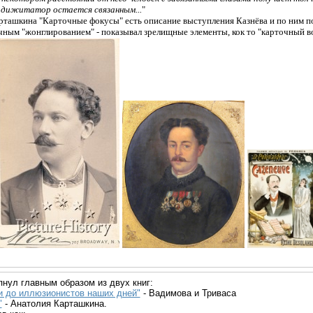
идижитатор остается связанным...
"
рташкина "Карточные фокусы" есть описание выступления Казнёва и по ним по
чным "жонглированием" - показывал зрелищные элементы, кок то "карточный в
нул главным образом из двух книг:
и до иллюзионистов наших дней"
- Вадимова и Триваса
"
- Анатолия Карташкина.