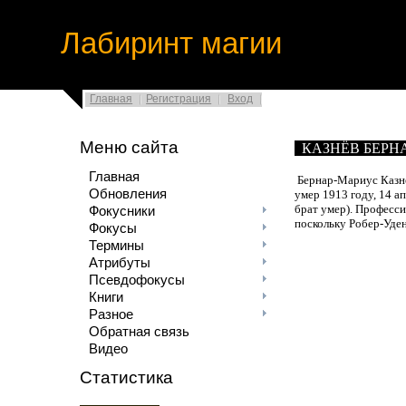
Лабиринт магии
Главная
Регистрация
Вход
Меню сайта
КАЗНЁВ БЕРН
Главная
Бернар-Мариус Казнё
Обновления
умер 1913 году, 14 а
брат умер). Професси
Фокусники
поскольку Робер-Уден
Фокусы
Термины
Атрибуты
Псевдофокусы
Книги
Разное
Обратная связь
Видео
Статистика