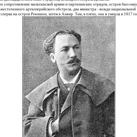
е сопротивление мальгашской армии и партизанских отрядов, остров был окк
жесточенного артиллерийского обстрела, два министра - вожди национальной 
сперва на остров Реюнион, затем в Алжир. Там, в плену, она и умерла в 1917 го