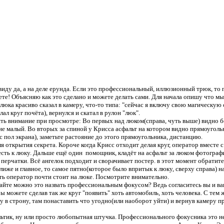
иду да, а на деле ерунда. Если это профессиональный, иллюзионный трюк, то 
лете! Объясняю как это сделано и можете делать сами. Для начала опишу что мы
люка красиво сказал в камеру, что-то типа: "сейчас я включу свою магическую 
ал круг почёта), вернулся и скатал в рулон "люк".
ь внимание при просмотре: Во первых над люком(справа, чуть выше) видно бе
не малый. Во вторых за спиной у Крисса асфальт на котором видно прямоуголь
с пол экрана), заметьте растояние до этого прямоугольника, дистанцию.
я открытия секрета. Короче когда Крисс отходит делая круг, оператор вместе с
 есть к люку. Дальше ещё один помощник, кладёт на асфальт за люком фотограф
 перчатки. Всё ангелок подходит и сворачивает постер. в этот момент обратите
лиже и главное, то самое пятно(которое было впритык к люку, сверху справа) н
сть оператор почти стоит на люке. Посмотрите внимательно.
йте можно это назвать профессиональным фокусом? Ведь согласитесь вы и ва
можете сделав так же круг "появить" хоть автомобиль, хоть человека. С тем
у в строну, там понаставить что угодно(или наоборот уйти) и вернув камеру 
ьтик, ну или просто любопытная штучка. Профессионального фокусника это не