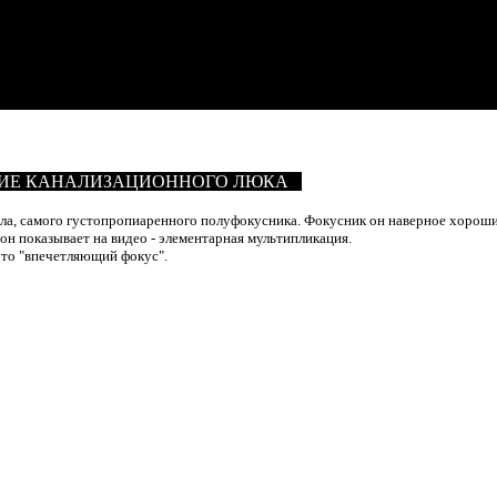
ИЕ КАНАЛИЗАЦИОННОГО ЛЮКА
а, самого густопропиаренного полуфокусника. Фокусник он наверное хороший,
 он показывает на видео - элементарная мультипликация.
то "впечетляющий фокус".