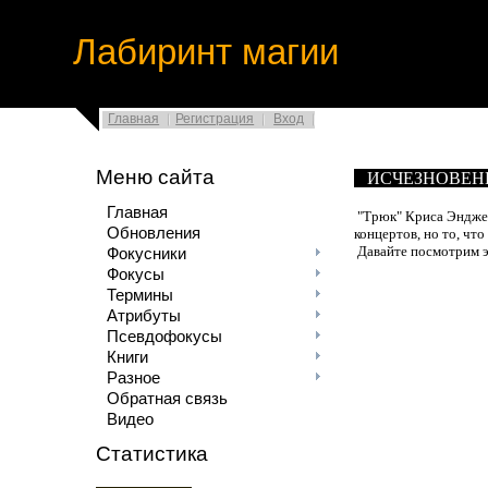
Лабиринт магии
Главная
Регистрация
Вход
Меню сайта
ИСЧЕЗНОВЕН
Главная
"Трюк" Криса Энджел
Обновления
концертов, но то, что
Давайте посмотрим э
Фокусники
Фокусы
Термины
Атрибуты
Псевдофокусы
Книги
Разное
Обратная связь
Видео
Статистика