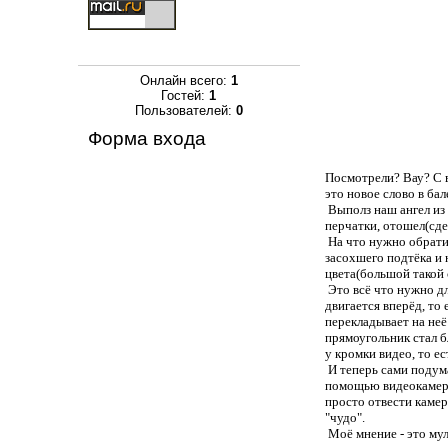
Онлайн всего:
1
Гостей:
1
Пользователей:
0
Форма входа
Посмотрели? Вау? С в
это новое слово в ба
Выполз наш ангел из 
перчатки, отошел(сдел
На что нужно обратит
засохшего подтёка и 
цвета(большой такой 
Это всё что нужно дл
двигается вперёд, то
перекладывает на неё
прямоугольник стал б
у кромки видео, то е
И теперь сами подума
помощью видеокамеры 
просто отвести камер
"чудо".
Моё мнение - это мул