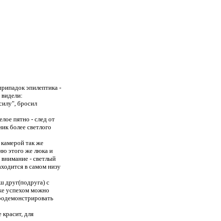
припадок эпилептика -
 видели:
силу", бросил
лое пятно - след от
ник более светлого
 камерой так же
ию этого же люка и
 внимание - светлый
аходится в самом низу
ш друг(подруга) с
 же успехом можно
продемонстрировать
 красит, для